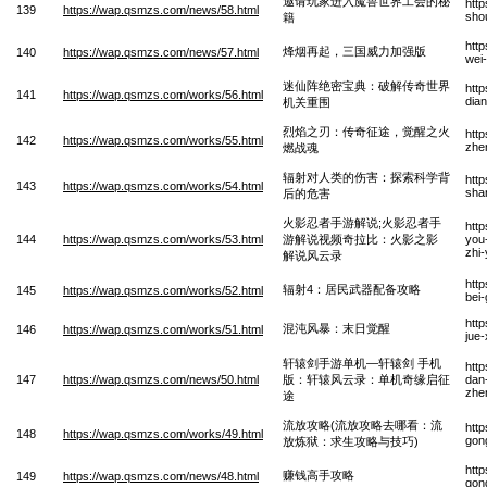
邀请玩家进入魔兽世界工会的秘
htt
139
https://wap.qsmzs.com/news/58.html
shou
籍
htt
烽烟再起，三国威力加强版
140
https://wap.qsmzs.com/news/57.html
wei-
迷仙阵绝密宝典：破解传奇世界
htt
141
https://wap.qsmzs.com/works/56.html
dian
机关重围
烈焰之刃：传奇征途，觉醒之火
htt
142
https://wap.qsmzs.com/works/55.html
zhe
燃战魂
辐射对人类的伤害：探索科学背
htt
143
https://wap.qsmzs.com/works/54.html
sha
后的危害
火影忍者手游解说;火影忍者手
htt
144
https://wap.qsmzs.com/works/53.html
游解说视频奇拉比：火影之影
you-
zhi-
解说风云录
htt
辐射4：居民武器配备攻略
145
https://wap.qsmzs.com/works/52.html
bei
htt
混沌风暴：末日觉醒
146
https://wap.qsmzs.com/works/51.html
jue
轩辕剑手游单机—轩辕剑 手机
htt
147
https://wap.qsmzs.com/news/50.html
版：轩辕风云录：单机奇缘启征
dan-
zhe
途
流放攻略(流放攻略去哪看：流
htt
148
https://wap.qsmzs.com/works/49.html
gong
放炼狱：求生攻略与技巧)
htt
赚钱高手攻略
149
https://wap.qsmzs.com/news/48.html
gon