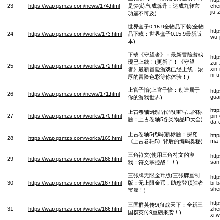
23
https://wap.qsmzs.com/news/174.html
是梦(练气成炼丹：达成九转玄
che
jiu
功遥不可及)
世界盒子0.15.9全物品下载(全物
htt
24
https://wap.qsmzs.com/works/173.html
品下载：世界盒子0.15.9最新版
wu-p
本)
下载《守望者》：最新冒险游戏
htt
现已上线！(更新了！《守望
zui
25
https://wap.qsmzs.com/works/172.html
xin
者》最新冒险游戏已经上线，浓
ni-t
厚的冒险色彩等你体验！)
上官子怡(上官子怡：创造属于
htt
26
https://wap.qsmzs.com/news/171.html
gua
你的游戏世界)
htt
上古卷轴5物品代码(重写后的标
27
https://wap.qsmzs.com/works/170.html
pin-
题：上古卷轴5各类物品ID大全)
da-
上古卷轴5代码(新标题：探究
htt
28
https://wap.qsmzs.com/works/169.html
ma-
《上古卷轴5》背后的编码奥秘)
三角符文(使用三角符文的游
htt
29
https://wap.qsmzs.com/works/168.html
san
戏：符文掌控战！！)
三张牌无限金币版(三张牌重制
htt
30
https://wap.qsmzs.com/works/167.html
版：无上限金币，助您登顶胜者
bi-
she
宝座！)
htt
三国群英传9(征战天下：全新三
31
https://wap.qsmzs.com/works/166.html
zhe
国群英传9重磅来袭！)
xi.