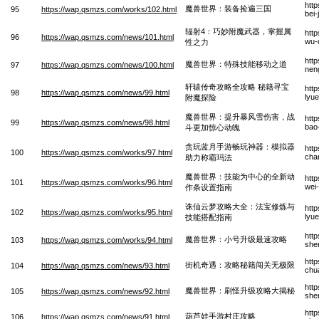
htt
魔兽世界：装备捡遍三国
95
https://wap.qsmzs.com/works/102.html
bei
辐射4：巧妙附魔武器，掌握属
htt
96
https://wap.qsmzs.com/news/101.html
wu-
性之力
htt
魔兽世界：特殊技能移动之道
97
https://wap.qsmzs.com/news/100.html
nen
轩辕传奇攻略全攻略 秘籍寻宝
htt
98
https://wap.qsmzs.com/news/99.html
lyu
附魔探险
魔兽世界：提升暴风雪伤害，战
htt
99
https://wap.qsmzs.com/news/98.html
bao
斗更加惊心动魄
贪玩蓝月手游畅玩神器：模拟器
htt
100
https://wap.qsmzs.com/works/97.html
cha
助力称霸玛法
魔兽世界：技能为中心的全新动
htt
101
https://wap.qsmzs.com/works/96.html
wei
作条设置指南
诛仙云梦攻略大全：法宝修炼与
htt
102
https://wap.qsmzs.com/works/95.html
lyue
技能搭配指南
htt
魔兽世界：小号升级最速攻略
103
https://wap.qsmzs.com/works/94.html
she
http
街机奇遇：攻略秘籍闯关无极限
104
https://wap.qsmzs.com/news/93.html
chu
htt
魔兽世界：刷怪升级攻略大揭秘
105
https://wap.qsmzs.com/news/92.html
shen
htt
葫芦娃手游村庄攻略
106
https://wap.qsmzs.com/news/91.html