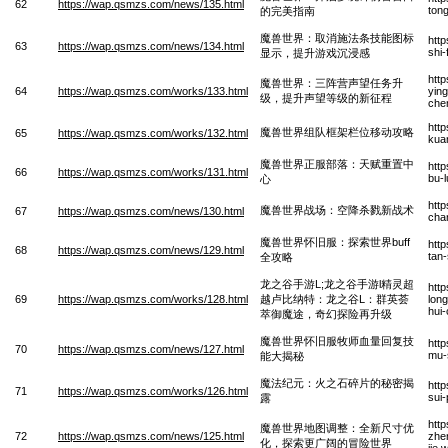
62
https://wap.qsmzs.com/news/135.html
ton
的完美指南
魔兽世界：取消施法条技能图标
htt
63
https://wap.qsmzs.com/news/134.html
shi-
显示，提升游戏沉浸感
htt
魔兽世界：三阵营声望任务升
64
https://wap.qsmzs.com/works/133.html
yin
级，提升声望等级的新征程
che
htt
魔兽世界组队框架栏位移动攻略
65
https://wap.qsmzs.com/works/132.html
kua
魔兽世界正服部落：天赋重置中
htt
66
https://wap.qsmzs.com/works/131.html
bu-
心
htt
魔兽世界战场：空降杀戮新战术
67
https://wap.qsmzs.com/news/130.html
cha
魔兽世界怀旧服：探索世界buff
htt
68
https://wap.qsmzs.com/news/129.html
tan-
全攻略
龙之谷手游L;龙之谷手游l精灵超
htt
69
https://wap.qsmzs.com/works/128.html
越卢比纳特：龙之谷L：群英荟
long
hui-
萃御魔途，奇幻探险再升级
魔兽世界怀旧服牧师血量回复技
htt
70
https://wap.qsmzs.com/news/127.html
mu-s
能大揭秘
魔法纪元：火之石碎片的秘密揭
htt
71
https://wap.qsmzs.com/works/126.html
sui-
露
htt
魔兽世界地图调整：全新尺寸优
72
https://wap.qsmzs.com/news/125.html
zhe
化，探索更广阔的冒险世界
jie.