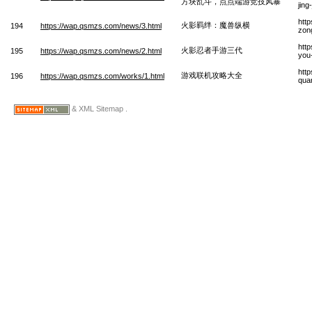
方块乱斗，点点端游竞技风暴
jing
htt
火影羁绊：魔兽纵横
194
https://wap.qsmzs.com/news/3.html
zon
htt
火影忍者手游三代
195
https://wap.qsmzs.com/news/2.html
you
htt
游戏联机攻略大全
196
https://wap.qsmzs.com/works/1.html
qua
& XML Sitemap .