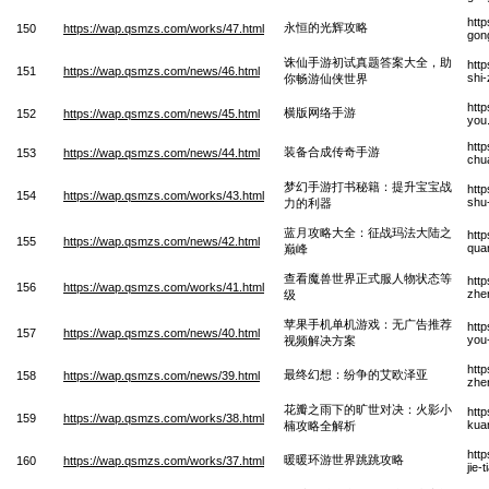
htt
永恒的光辉攻略
150
https://wap.qsmzs.com/works/47.html
gon
诛仙手游初试真题答案大全，助
htt
151
https://wap.qsmzs.com/news/46.html
shi-
你畅游仙侠世界
htt
横版网络手游
152
https://wap.qsmzs.com/news/45.html
you
htt
装备合成传奇手游
153
https://wap.qsmzs.com/news/44.html
chu
梦幻手游打书秘籍：提升宝宝战
htt
154
https://wap.qsmzs.com/works/43.html
shu-
力的利器
蓝月攻略大全：征战玛法大陆之
htt
155
https://wap.qsmzs.com/news/42.html
qua
巅峰
查看魔兽世界正式服人物状态等
htt
156
https://wap.qsmzs.com/works/41.html
zhe
级
苹果手机单机游戏：无广告推荐
htt
157
https://wap.qsmzs.com/news/40.html
you-
视频解决方案
htt
最终幻想：纷争的艾欧泽亚
158
https://wap.qsmzs.com/news/39.html
zhe
花瓣之雨下的旷世对决：火影小
htt
159
https://wap.qsmzs.com/works/38.html
kua
楠攻略全解析
htt
暖暖环游世界跳跳攻略
160
https://wap.qsmzs.com/works/37.html
jie-