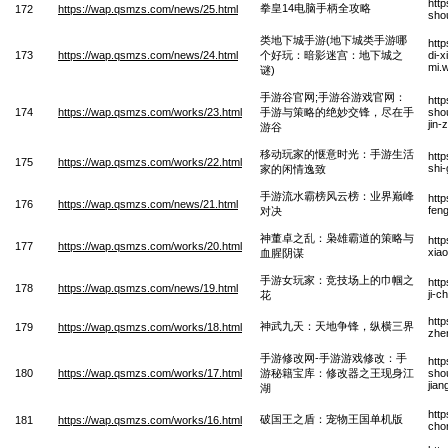
htt
拳皇14电脑手柄全攻略
172
https://wap.qsmzs.com/news/25.html
sho
类地下城手游(地下城类手游哪
htt
173
https://wap.qsmzs.com/news/24.html
个好玩：暗影迷宫：地下城之
di-
mi.
谜)
手游谷官网;手游谷游戏官网：
htt
174
https://wap.qsmzs.com/works/23.html
手游与策略的绝妙交锋，尽在手
sho
jin
游谷
移动玩家的惬意时光：手游生活
htt
175
https://wap.qsmzs.com/works/22.html
shi
家的闲情逸致
手游流水霸榜风云榜：业界巅峰
htt
176
https://wap.qsmzs.com/news/21.html
feng
对决
神董卓之乱：枭雄霸道的策略与
htt
177
https://wap.qsmzs.com/works/20.html
xia
血腥阴谋
手游女玩家：竞技场上的巾帼之
htt
178
https://wap.qsmzs.com/news/19.html
ji-
花
htt
神武九天：天地争锋，纵横三界
179
https://wap.qsmzs.com/works/18.html
zhe
手游修改网-手游游戏修改：手
htt
180
https://wap.qsmzs.com/works/17.html
游秘籍宝库：修改器之王现身江
shou
jia
湖
htt
破国王之盾：宠物王国单机版
181
https://wap.qsmzs.com/works/16.html
cho