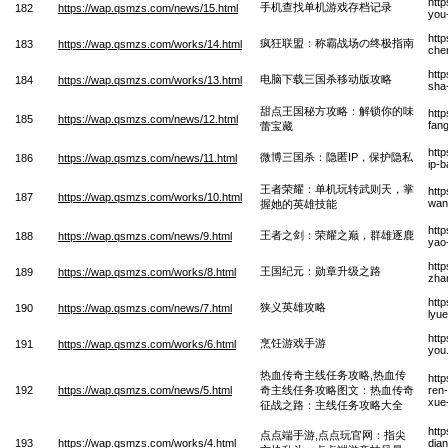
htt
手机查找单机游戏存档记录
182
https://wap.qsmzs.com/news/15.html
you-
htt
疯狂联盟：称霸战场の终极指南
183
https://wap.qsmzs.com/works/14.html
che
htt
电脑下载三国杀移动版攻略
184
https://wap.qsmzs.com/works/13.html
sha
甜点王国秘方攻略：解锁你的味
htt
185
https://wap.qsmzs.com/news/12.html
fang
蕾宝藏
htt
微博三国杀：隐匿IP，保护隐私
186
https://wap.qsmzs.com/news/11.html
ip-b
王者荣耀：单机玩转武则天，掌
htt
187
https://wap.qsmzs.com/works/10.html
wan
握她的英雄技能
htt
王者之剑：荣耀之巅，群雄逐鹿
188
https://wap.qsmzs.com/news/9.html
yao
htt
王国纪元：勋章升级之路
189
https://wap.qsmzs.com/works/8.html
zha
htt
狭义英雄攻略
190
https://wap.qsmzs.com/news/7.html
lyu
htt
烹饪游戏手游
191
https://wap.qsmzs.com/works/6.html
you
热血传奇主线任务攻略,热血传
htt
192
https://wap.qsmzs.com/news/5.html
奇主线任务攻略图文：热血传奇
ren
xue
征战之路：主线任务攻略大全
htt
点点端手游,点点玩官网：指尖
193
https://wap.qsmzs.com/works/4.html
dia