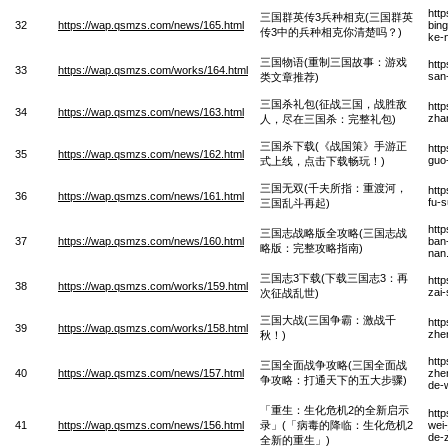
htt
三国群英传3兵种相克(三国群英
32
https://wap.qsmzs.com/news/165.html
bin
传3中的兵种相克你清楚吗？)
ke-
三国物语(重制三国故事：游戏
htt
33
https://wap.qsmzs.com/works/164.html
san-
类文章推荐)
三国杀礼包(征战三国，战胜敌
htt
34
https://wap.qsmzs.com/news/163.html
zha
人，尽在三国杀：完整礼包)
三国杀下载(《战国策》手游正
htt
35
https://wap.qsmzs.com/news/162.html
guo
式上线，点击下载畅玩！)
三国无双(千夫所指：重渡河，
htt
36
https://wap.qsmzs.com/news/161.html
fu-
三国乱斗再起)
htt
三国志战略版全攻略(三国志战
37
https://wap.qsmzs.com/news/160.html
ban
略版：完整攻略指南)
nan
三国志3下载(下载三国志3：再
htt
38
https://wap.qsmzs.com/works/159.html
zai
次征战乱世)
三国大战(三国争霸：激战千
htt
39
https://wap.qsmzs.com/works/158.html
zhe
秋！)
htt
三国全面战争攻略(三国全面战
40
https://wap.qsmzs.com/news/157.html
zhe
争攻略：打通天下的五大步骤)
de-
「重生：生化危机2的全新启示
htt
41
https://wap.qsmzs.com/news/156.html
录」(「病毒的降临：生化危机2
wei-
de-
全新的重生」)