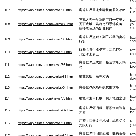
zhu
htt
魔兽世界雷龙坐骑技能获取攻略
107
https://wap.qsmzs.com/news/90.html
zuo
英魂之刃手游攻略下载—英魂之
htt
108
https://wap.qsmzs.com/works/89.html
刃下载版：英魂之刃手游攻略：
you-
you
玩转竞技场的制胜指南
魔兽世界盗贼：副手武器的奥秘
htt
109
https://wap.qsmzs.com/news/88.html
sho
解析
航海名将合成指南：远航征途，
htt
110
https://wap.qsmzs.com/news/87.html
che
打造海上霸主
魔兽世界正式服：提速攻略大揭
htt
111
https://wap.qsmzs.com/news/86.html
fu-t
秘
htt
耀世旗舰，巅峰对决
112
https://wap.qsmzs.com/works/85.html
dui
htt
魔兽世界战场练级技能攻略
113
https://wap.qsmzs.com/works/84.html
chan
htt
绝地求生单机版：揭开地图之谜
114
https://wap.qsmzs.com/news/83.html
ban-
魔兽世界怀旧服：探索食谱装备
htt
115
https://wap.qsmzs.com/works/82.html
tan
之道
红警：探索多元地图，战略切换
htt
116
https://wap.qsmzs.com/news/81.html
yua
无限可能
魔兽世界怀旧服盗贼：赚钱任务
htt
117
https://wap.qsmzs.com/works/80.html