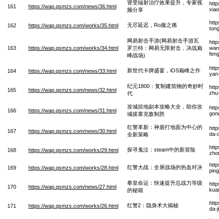
肾受辐射治疗效果提升，专家视
htt
161
https://wap.qsmzs.com/news/36.html
xiao
频分享
htt
无尽延迟，Ro服之痛
162
https://wap.qsmzs.com/works/35.html
ton
网易射击手游(网易射击手游瓦
htt
163
https://wap.qsmzs.com/works/34.html
罗兰特：网易无限射击，决战巅
wang
fen
峰战场)
htt
新世代卡牌盛宴，iOS巅峰之作
164
https://wap.qsmzs.com/news/33.html
yan
纪元1800：复制建筑物的奇妙时
htt
165
https://wap.qsmzs.com/news/32.html
zhu
代
攻城掠地副本攻略大全，助你攻
htt
166
https://wap.qsmzs.com/news/31.html
gon
城拔寨克敌制胜
红警革新：神盾打地面为中心的
htt
167
https://wap.qsmzs.com/news/30.html
da-
全新策略
htt
探寻鬼泣：steam中的新冒险
168
https://wap.qsmzs.com/works/29.html
zho
htt
红警大战：全屏战场的热血对决
169
https://wap.qsmzs.com/works/28.html
pin
拳皇命运：快速提升总战力等级
htt
170
https://wap.qsmzs.com/news/27.html
kuai
的秘籍
htt
红警2：隐身术大揭秘
171
https://wap.qsmzs.com/works/26.html
da-j