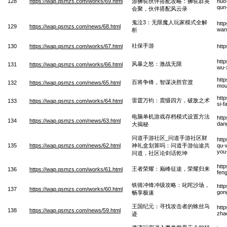
128
https://wap.qsmzs.com/works/69.html
游狮驼伙伴搭配攻略：狮驼群英
huo
qun
会聚，伙伴搭配风云录
鬼泣3：无限魔人玩家模式全解
htt
129
https://wap.qsmzs.com/news/68.html
wan-
析
社保手游
130
https://wap.qsmzs.com/works/67.html
htt
htt
风暴之怒：激战无限
131
https://wap.qsmzs.com/works/66.html
wu-
htt
百将争锋，智谋决胜官渡
132
https://wap.qsmzs.com/news/65.html
mou
htt
雷霆万钧：震慑四方，破敌之术
133
https://wap.qsmzs.com/works/64.html
si-f
电脑单机游戏存档模式设置方法
htt
134
https://wap.qsmzs.com/news/63.html
dan
大揭秘
问道手游社区_问道手游社区财
htt
135
https://wap.qsmzs.com/news/62.html
神礼盒划算吗：问道手游仙途共
qu-
you
问道，社区论剑话乾坤
htt
王者荣耀：巅峰征途，荣耀归来
136
https://wap.qsmzs.com/works/61.html
fen
铁骑冲锋冲级攻略：叱咤沙场，
htt
137
https://wap.qsmzs.com/works/60.html
gon
畅享极速
王国纪元：寻找攻击者的蛛丝马
htt
138
https://wap.qsmzs.com/news/59.html
zha
迹