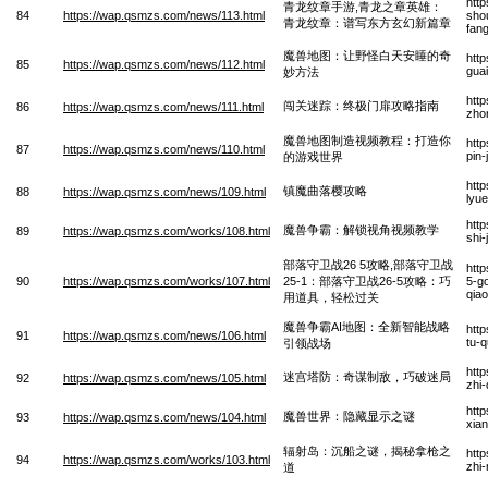
htt
青龙纹章手游,青龙之章英雄：
84
https://wap.qsmzs.com/news/113.html
sho
青龙纹章：谱写东方玄幻新篇章
fan
魔兽地图：让野怪白天安睡的奇
htt
85
https://wap.qsmzs.com/news/112.html
guai
妙方法
htt
闯关迷踪：终极门扉攻略指南
86
https://wap.qsmzs.com/news/111.html
zho
魔兽地图制造视频教程：打造你
htt
87
https://wap.qsmzs.com/news/110.html
pin-
的游戏世界
htt
镇魔曲落樱攻略
88
https://wap.qsmzs.com/news/109.html
lyu
htt
魔兽争霸：解锁视角视频教学
89
https://wap.qsmzs.com/works/108.html
shi-
部落守卫战26 5攻略,部落守卫战
htt
90
https://wap.qsmzs.com/works/107.html
25-1：部落守卫战26-5攻略：巧
5-g
qia
用道具，轻松过关
魔兽争霸AI地图：全新智能战略
htt
91
https://wap.qsmzs.com/news/106.html
tu-
引领战场
htt
迷宫塔防：奇谋制敌，巧破迷局
92
https://wap.qsmzs.com/news/105.html
zhi-
htt
魔兽世界：隐藏显示之谜
93
https://wap.qsmzs.com/news/104.html
xian
辐射岛：沉船之谜，揭秘拿枪之
htt
94
https://wap.qsmzs.com/works/103.html
zhi-
道