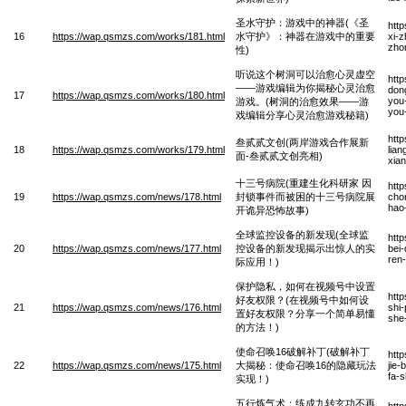
圣水守护：游戏中的神器(《圣
htt
16
https://wap.qsmzs.com/works/181.html
水守护》：神器在游戏中的重要
xi-
zho
性)
听说这个树洞可以治愈心灵虚空
htt
——游戏编辑为你揭秘心灵治愈
dong
17
https://wap.qsmzs.com/works/180.html
you-
游戏。(树洞的治愈效果——游
you-
戏编辑分享心灵治愈游戏秘籍)
htt
叁贰贰文创(两岸游戏合作展新
18
https://wap.qsmzs.com/works/179.html
lia
面-叁贰贰文创亮相)
xia
十三号病院(重建生化科研家 因
htt
19
https://wap.qsmzs.com/news/178.html
封锁事件而被困的十三号病院展
chon
hao
开诡异恐怖故事)
全球监控设备的新发现(全球监
htt
20
https://wap.qsmzs.com/news/177.html
控设备的新发现揭示出惊人的实
bei-
ren-
际应用！)
保护隐私，如何在视频号中设置
htt
好友权限？(在视频号中如何设
21
https://wap.qsmzs.com/news/176.html
shi
置好友权限？分享一个简单易懂
she
的方法！)
使命召唤16破解补丁(破解补丁
htt
22
https://wap.qsmzs.com/news/175.html
大揭秘：使命召唤16的隐藏玩法
jie-
fa-s
实现！)
五行炼气术：练成九转玄功不再
htt