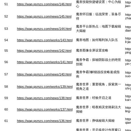
魔兽技能快捷键设置：中心为核
htt
51
https://wap.qsmzs.com/news/146.html
jia
心
魔兽怀旧服：征战荣誉，装备尽
htt
52
https://wap.qsmzs.com/news/145.html
zha
得
魔兽平台新热点：地图下载秘籍
htt
53
https://wap.qsmzs.com/news/144.html
dian
大揭秘
htt
魔兽地图：如何顺利加入队伍
54
https://wap.qsmzs.com/works/143.html
li-j
htt
魔兽图像全屏设置攻略
55
https://wap.qsmzs.com/news/142.html
pin
魔兽争霸：探秘阴影战士的绝世
htt
56
https://wap.qsmzs.com/works/141.html
yin-
技能
魔兽争霸3解锁战役攻略速成指
htt
57
https://wap.qsmzs.com/news/140.html
suo
南
魔兽世界：重塑视角，探索第一
htt
58
https://wap.qsmzs.com/works/139.html
shi-
视角之道
htt
魔兽世界：经验开启之道
59
https://wap.qsmzs.com/news/138.html
kai-
魔兽世界：暗夜精灵坐骑刷法大
htt
60
https://wap.qsmzs.com/works/137.html
ling
揭秘
htt
魔兽世界：挣钱秘籍大揭秘
61
https://wap.qsmzs.com/news/136.html
qian
魔兽世界：开启多统计伤害窗口
htt