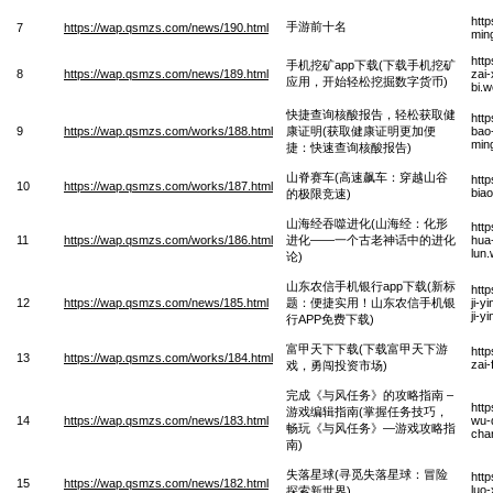
htt
手游前十名
7
https://wap.qsmzs.com/news/190.html
min
htt
手机挖矿app下载(下载手机挖矿
8
https://wap.qsmzs.com/news/189.html
zai-
应用，开始轻松挖掘数字货币)
bi.
快捷查询核酸报告，轻松获取健
htt
9
https://wap.qsmzs.com/works/188.html
康证明(获取健康证明更加便
bao
min
捷：快速查询核酸报告)
山脊赛车(高速飙车：穿越山谷
htt
10
https://wap.qsmzs.com/works/187.html
bia
的极限竞速)
山海经吞噬进化(山海经：化形
htt
11
https://wap.qsmzs.com/works/186.html
进化——一个古老神话中的进化
hua-
lun
论)
山东农信手机银行app下载(新标
htt
12
https://wap.qsmzs.com/news/185.html
题：便捷实用！山东农信手机银
ji-y
ji-y
行APP免费下载)
富甲天下下载(下载富甲天下游
http
13
https://wap.qsmzs.com/works/184.html
zai-
戏，勇闯投资市场)
完成《与风任务》的攻略指南 –
htt
游戏编辑指南(掌握任务技巧，
14
https://wap.qsmzs.com/news/183.html
wu-d
畅玩《与风任务》—游戏攻略指
cha
南)
失落星球(寻觅失落星球：冒险
htt
15
https://wap.qsmzs.com/news/182.html
luo-
探索新世界)