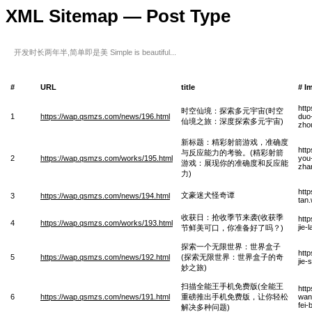
XML Sitemap — Post Type
开发时长两年半,简单即是美 Simple is beautiful...
#
URL
title
# I
htt
时空仙境：探索多元宇宙(时空
1
https://wap.qsmzs.com/news/196.html
duo
仙境之旅：深度探索多元宇宙)
zho
新标题：精彩射箭游戏，准确度
http
与反应能力的考验。(精彩射箭
2
https://wap.qsmzs.com/works/195.html
you-
游戏：展现你的准确度和反应能
zha
力)
htt
文豪迷犬怪奇谭
3
https://wap.qsmzs.com/news/194.html
tan
收获日：抢收季节来袭(收获季
htt
4
https://wap.qsmzs.com/works/193.html
jie-
节鲜美可口，你准备好了吗？)
探索一个无限世界：世界盒子
htt
5
https://wap.qsmzs.com/news/192.html
(探索无限世界：世界盒子的奇
jie-
妙之旅)
扫描全能王手机免费版(全能王
htt
6
https://wap.qsmzs.com/news/191.html
重磅推出手机免费版，让你轻松
wan
fei-
解决多种问题)