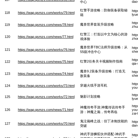
dao
中心
红警手游攻略：防御装备获取秘
htt
118
https://wap.qsmzs.com/works/79.html
lyu
籍
htt
魔兽世界套装升级攻略
119
https://wap.qsmzs.com/news/78.html
zhu
红警三：打造以中文为核心的游
htt
120
https://wap.qsmzs.com/news/77.html
zho
戏体验
魔兽世界TBC法师升级攻略：从
htt
121
https://wap.qsmzs.com/works/76.html
shen
55级冲击中心
htt
红警2任务关卡视频制作指南
122
https://wap.qsmzs.com/news/75.html
qia-
魔兽9.2装备升级攻略：打造无
htt
123
https://wap.qsmzs.com/news/74.html
she
敌装备
htt
穿越火线手游耳机
124
https://wap.qsmzs.com/works/73.html
you-
htt
魅影计划攻略
125
https://wap.qsmzs.com/works/72.html
lyu
htt
神魔传奇手游;神魔传说传奇手
126
https://wap.qsmzs.com/news/71.html
you
游：神魔之巅，传奇再临
zai-
鬼泣巅峰之战：但丁冰炮技能的
htt
127
https://wap.qsmzs.com/works/70.html
dan
突破
神武手游狮驼伙伴搭配-神武手
htt