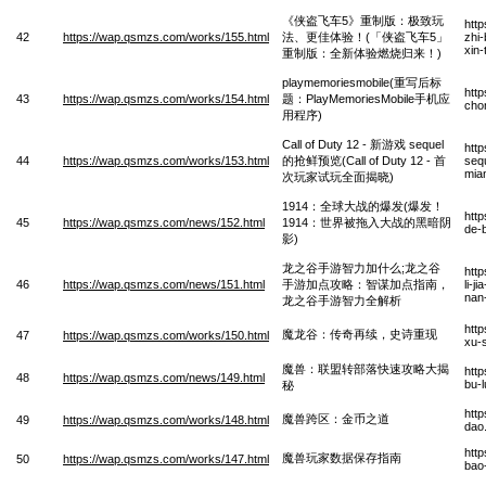
《侠盗飞车5》重制版：极致玩
htt
42
https://wap.qsmzs.com/works/155.html
法、更佳体验！(「侠盗飞车5」
zhi-
xin-
重制版：全新体验燃烧归来！)
playmemoriesmobile(重写后标
htt
43
https://wap.qsmzs.com/works/154.html
题：PlayMemoriesMobile手机应
cho
用程序)
Call of Duty 12 - 新游戏 sequel
htt
44
https://wap.qsmzs.com/works/153.html
的抢鲜预览(Call of Duty 12 - 首
sequ
mian
次玩家试玩全面揭晓)
1914：全球大战的爆发(爆发！
htt
45
https://wap.qsmzs.com/news/152.html
1914：世界被拖入大战的黑暗阴
de-b
影)
龙之谷手游智力加什么;龙之谷
htt
46
https://wap.qsmzs.com/news/151.html
手游加点攻略：智谋加点指南，
li-j
nan-
龙之谷手游智力全解析
htt
魔龙谷：传奇再续，史诗重现
47
https://wap.qsmzs.com/works/150.html
xu-
魔兽：联盟转部落快速攻略大揭
htt
48
https://wap.qsmzs.com/news/149.html
bu-
秘
htt
魔兽跨区：金币之道
49
https://wap.qsmzs.com/works/148.html
dao
htt
魔兽玩家数据保存指南
50
https://wap.qsmzs.com/works/147.html
bao