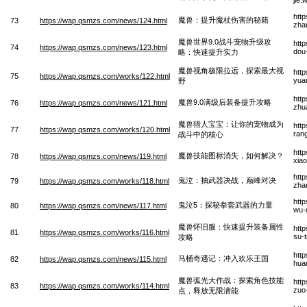
htt
魔兽：提升魔杖伤害的秘籍
73
https://wap.qsmzs.com/news/124.html
zha
魔兽世界9.0战斗宠物升级攻
htt
74
https://wap.qsmzs.com/news/123.html
dou
略：快速提升实力
魔兽视角极限拉远，探索最大视
htt
75
https://wap.qsmzs.com/works/122.html
yua
野
htt
魔兽9.0满级后装备提升攻略
76
https://wap.qsmzs.com/news/121.html
zhu
魔兽猎人宝宝：让你的宠物成为
htt
77
https://wap.qsmzs.com/works/120.html
ran
战斗中的核心
htt
魔兽技能图标消失，如何解决？
78
https://wap.qsmzs.com/news/119.html
xiao
htt
鬼泣：抽武器决战，巅峰对决
79
https://wap.qsmzs.com/works/118.html
zha
htt
鬼泣5：探秘拳套武器的力量
80
https://wap.qsmzs.com/news/117.html
wu-q
魔兽怀旧服：快速提升装备属性
htt
81
https://wap.qsmzs.com/works/116.html
su-
攻略
htt
马桶奇遇记：冲入欢乐王国
82
https://wap.qsmzs.com/news/115.html
hua
魔兽弧光大作战：探索角色技能
htt
83
https://wap.qsmzs.com/works/114.html
zuo
点，释放无限潜能